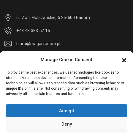
ul. Zofii Holszańskiej 5 26-600 Radom
+48 48 383 52 15
biuro@magar.radom.pl
Manage Cookie Consent
To provide the best experiences, we use technologies like cookies to
store and/or access device information. Consenting to these
technologies will allow us to process data such as browsing behavior or
unique IDs on this site. Not consenting or withdrawing consent, may
adversely affect certain features and functions.
Accept
magar.radom.pl - garbarnia, garbowanie skór, skóra surowa,
wet blue, skóry, dwoina, skórzane obuwie dziecięce, odzież
Deny
skórzana, skórzane obuwie damskie, skórzane obuwie męskie,