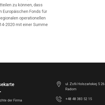
tteilen zu können, dass
n Europäischen Fonds für
egionalen operationellen
14-2020 mit einer Summe
sekarte
ul. Zofii Holszańskiej 5 2
Radom
+48 48 383 52 15
chte der Firma